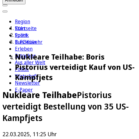
Anmelden
Region
Köln
Startseite
Sport
Politik
1. FC Köln
Bundeswehr
Erleben
Nukleare Teilhabe: Boris
Ratgeber
Aus aller Welt
Pistorius verteidigt Kauf von US-
Politik
Kampfjets
Wirtschaft
Newsletter
E-Paper
Nukleare Teilhabe
Pistorius
verteidigt Bestellung von 35 US-
Kampfjets
22.03.2025, 11:25 Uhr