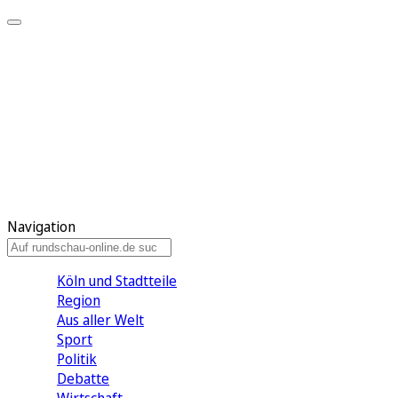
Meine KR
Meine Artikel
Meine Region
Meine Newsletter
Gewinnspiele
Mein Rundschau PLUS
Mein E-Paper
Navigation
Köln und Stadtteile
Region
Aus aller Welt
Sport
Politik
Debatte