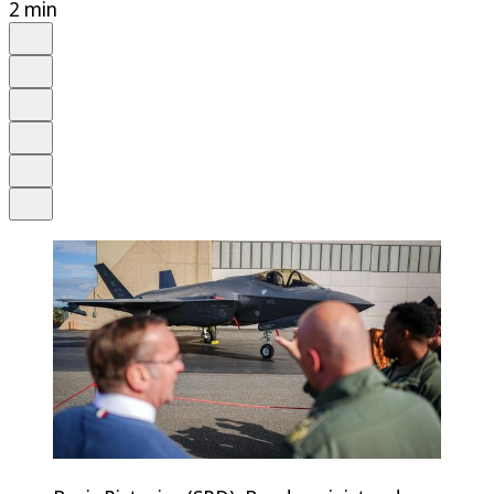
2 min
Auf Google bevorzugen
Anhören
Schrift
Merken
Drucken
Teilen