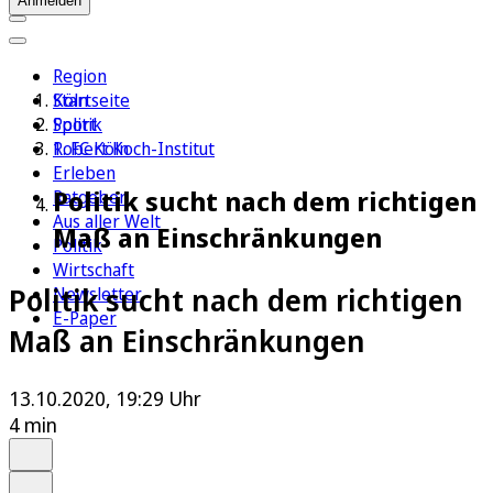
Anmelden
Region
Köln
Startseite
Sport
Politik
1. FC Köln
Robert Koch-Institut
Erleben
Politik sucht nach dem richtigen
Ratgeber
Aus aller Welt
Maß an Einschränkungen
Politik
Wirtschaft
Politik sucht nach dem richtigen
Newsletter
E-Paper
Maß an Einschränkungen
13.10.2020, 19:29 Uhr
4 min
Auf Google bevorzugen
Anhören