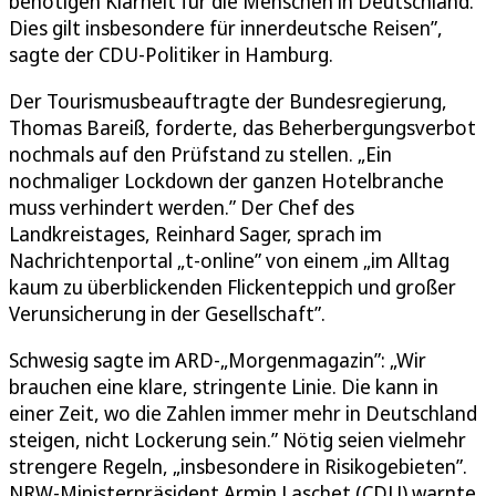
benötigen Klarheit für die Menschen in Deutschland.
Dies gilt insbesondere für innerdeutsche Reisen”,
sagte der CDU-Politiker in Hamburg.
Der Tourismusbeauftragte der Bundesregierung,
Thomas Bareiß, forderte, das Beherbergungsverbot
nochmals auf den Prüfstand zu stellen. „Ein
nochmaliger Lockdown der ganzen Hotelbranche
muss verhindert werden.” Der Chef des
Landkreistages, Reinhard Sager, sprach im
Nachrichtenportal „t-online” von einem „im Alltag
kaum zu überblickenden Flickenteppich und großer
Verunsicherung in der Gesellschaft”.
Schwesig sagte im ARD-„Morgenmagazin”: „Wir
brauchen eine klare, stringente Linie. Die kann in
einer Zeit, wo die Zahlen immer mehr in Deutschland
steigen, nicht Lockerung sein.” Nötig seien vielmehr
strengere Regeln, „insbesondere in Risikogebieten”.
NRW-Ministerpräsident Armin Laschet (CDU) warnte