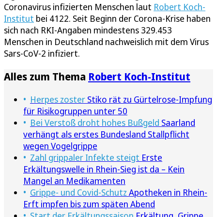
Coronavirus infizierten Menschen laut
Robert Koch-
Institut
bei 4122. Seit Beginn der Corona-Krise haben
sich nach RKI-Angaben mindestens 329.453
Menschen in Deutschland nachweislich mit dem Virus
Sars-CoV-2 infiziert.
Alles zum Thema
Robert Koch-Institut
Herpes zoster
Stiko rät zu Gürtelrose-Impfung
für Risikogruppen unter 50
Bei Verstoß droht hohes Bußgeld
Saarland
verhängt als erstes Bundesland Stallpflicht
wegen Vogelgrippe
Zahl grippaler Infekte steigt
Erste
Erkältungswelle in Rhein-Sieg ist da – Kein
Mangel an Medikamenten
Grippe- und Covid-Schutz
Apotheken in Rhein-
Erft impfen bis zum späten Abend
Start der Erkältungssaison
Erkältung, Grippe,