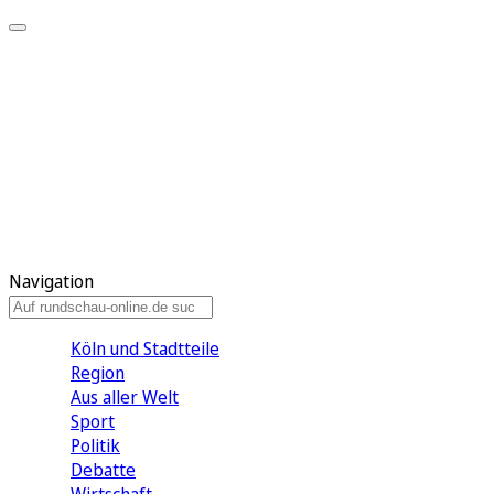
Meine KR
Meine Artikel
Meine Region
Meine Newsletter
Gewinnspiele
Mein Rundschau PLUS
Mein E-Paper
Navigation
Köln und Stadtteile
Region
Aus aller Welt
Sport
Politik
Debatte