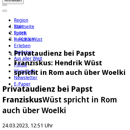
Anmelden
Region
Köln
Startseite
Sport
Politik
1. FC Köln
Hendrik Wüst
Erleben
Privataudienz bei Papst
Ratgeber
Aus aller Welt
Franziskus: Hendrik Wüst
Politik
spricht in Rom auch über Woelki
Wirtschaft
Newsletter
E-Paper
Privataudienz bei Papst
Franziskus
Wüst spricht in Rom
auch über Woelki
24.03.2023, 12:51 Uhr