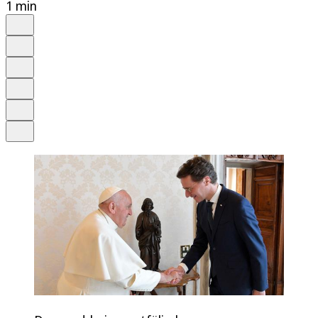
1 min
Auf Google bevorzugen
Anhören
Schrift
Merken
Drucken
Teilen