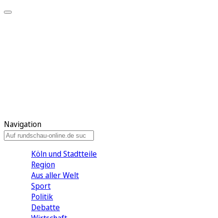
Meine KR
Meine Artikel
Meine Region
Meine Newsletter
Gewinnspiele
Mein Rundschau PLUS
Mein E-Paper
Navigation
Köln und Stadtteile
Region
Aus aller Welt
Sport
Politik
Debatte