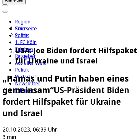
Anmelden
Region
Köln
Startseite
Sport
Politik
1. FC Köln
USA: Joe Biden fordert Hilfspaket
Erleben
Ratgeber
für Ukraine und Israel
Aus aller Welt
Politik
„Hamas und Putin haben eines
Wirtschaft
Newsletter
gemeinsam“
US-Präsident Biden
E-Paper
fordert Hilfspaket für Ukraine
und Israel
20.10.2023, 06:39 Uhr
3 min