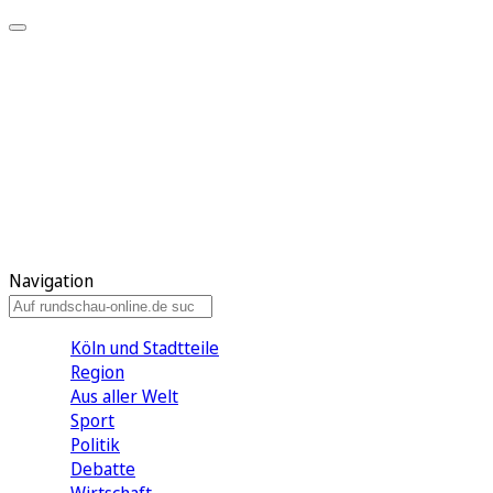
Meine KR
Meine Artikel
Meine Region
Meine Newsletter
Gewinnspiele
Mein Rundschau PLUS
Mein E-Paper
Navigation
Köln und Stadtteile
Region
Aus aller Welt
Sport
Politik
Debatte