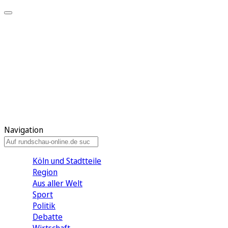
Meine KR
Meine Artikel
Meine Region
Meine Newsletter
Gewinnspiele
Mein Rundschau PLUS
Mein E-Paper
Navigation
Köln und Stadtteile
Region
Aus aller Welt
Sport
Politik
Debatte