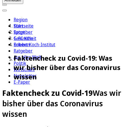
Anmelden
Region
Köln
Startseite
Sport
Ratgeber
1. FC Köln
Gesundheit
Erleben
Robert Koch-Institut
Ratgeber
Faktencheck zu Covid-19: Was
Aus aller Welt
Politik
wir bisher über das Coronavirus
Wirtschaft
wissen
Newsletter
E-Paper
Faktencheck zu Covid-19
Was wir
bisher über das Coronavirus
wissen