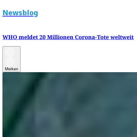
Newsblog
WHO meldet 20 Millionen Corona-Tote weltweit
Merken