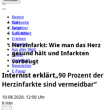
Anmelden
Region
Köln
Startseite
Sport
Ratgeber
1. FC Köln
Gesundheit
Erleben
Herzinfarkt: Wie man das Herz
Ratgeber
Aus aller Welt
gesund hält und Infarkten
Politik
vorbeugt
Wirtschaft
Newsletter
E-Paper
Internist erklärt
„90 Prozent der
Herzinfarkte sind vermeidbar”
10.08.2020, 12:00 Uhr
6 min
Auf Google bevorzugen