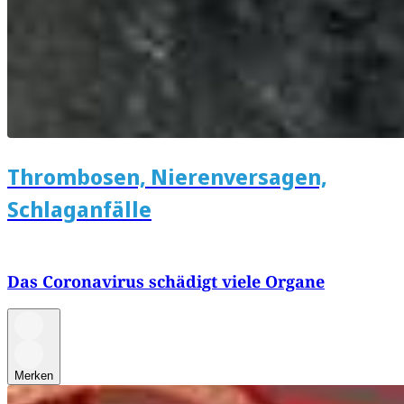
Thrombosen, Nierenversagen,
Schlaganfälle
Das Coronavirus schädigt viele Organe
Merken