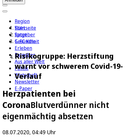
Anmelden
Region
Köln
Startseite
Sport
Ratgeber
1. FC Köln
Gesundheit
Erleben
Risikogruppe: Herzstiftung
Ratgeber
Aus aller Welt
warnt vor schwerem Covid-19-
Politik
Verlauf
Wirtschaft
Newsletter
E-Paper
Herzpatienten bei
Corona
Blutverdünner nicht
eigenmächtig absetzen
08.07.2020, 04:49 Uhr