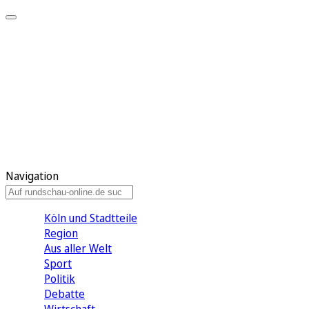
Meine KR
Meine Artikel
Meine Region
Meine Newsletter
Gewinnspiele
Mein Rundschau PLUS
Mein E-Paper
Navigation
Köln und Stadtteile
Region
Aus aller Welt
Sport
Politik
Debatte