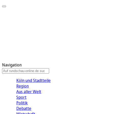
Meine KR
Meine Artikel
Meine Region
Meine Newsletter
Gewinnspiele
Mein Rundschau PLUS
Mein E-Paper
Navigation
Köln und Stadtteile
Region
Aus aller Welt
Sport
Politik
Debatte