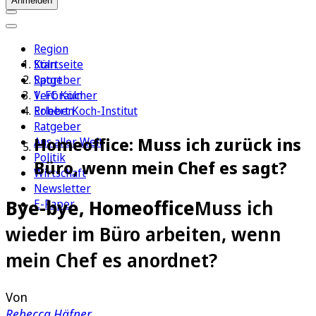
Anmelden
Region
Köln
Startseite
Sport
Ratgeber
1. FC Köln
Verbraucher
Erleben
Robert Koch-Institut
Ratgeber
Homeoffice: Muss ich zurück ins
Aus aller Welt
Politik
Büro, wenn mein Chef es sagt?
Wirtschaft
Newsletter
Bye-bye, Homeoffice
Muss ich
E-Paper
wieder im Büro arbeiten, wenn
mein Chef es anordnet?
Von
Rebecca Häfner