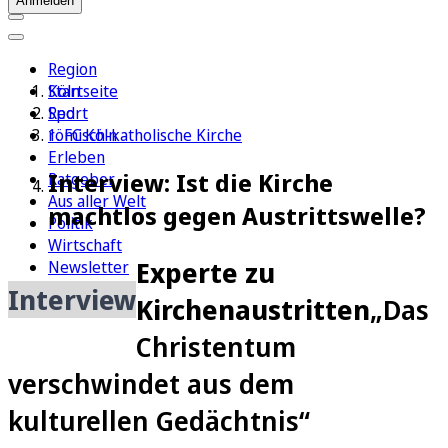
Anmelden
Region
Köln
Startseite
Sport
Red
1. FC Köln
römisch-katholische Kirche
Erleben
Interview: Ist die Kirche
Ratgeber
Aus aller Welt
machtlos gegen Austrittswelle?
Politik
Wirtschaft
Experte zu
Newsletter
E-Paper
Interview
Kirchenaustritten
„Das
Christentum
verschwindet aus dem
kulturellen Gedächtnis“