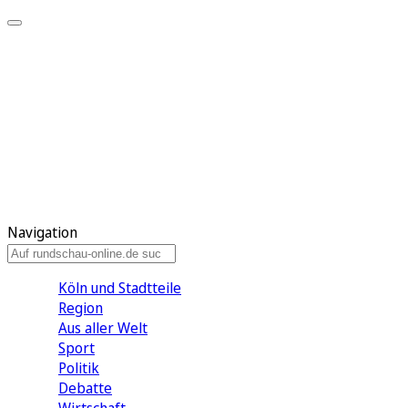
Meine KR
Meine Artikel
Meine Region
Meine Newsletter
Gewinnspiele
Mein Rundschau PLUS
Mein E-Paper
Navigation
Köln und Stadtteile
Region
Aus aller Welt
Sport
Politik
Debatte