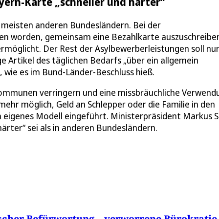
yern-Karte „schneller und härter“
 meisten anderen Bundesländern. Bei der
sen worden, gemeinsam eine Bezahlkarte auszuschreiben
möglicht. Der Rest der Asylbewerberleistungen soll nu
 Artikel des täglichen Bedarfs „über ein allgemein
, wie es im Bund-Länder-Beschluss hieß.
Kommunen verringern und eine missbräuchliche Verwend
 mehr möglich, Geld an Schlepper oder die Familie in den
n eigenes Modell eingeführt. Ministerpräsident Markus 
härter“ sei als in anderen Bundesländern.
ischer Befürwortung – verworrene Bürokratie