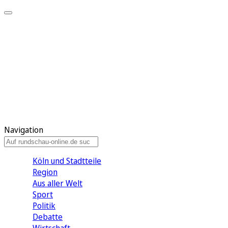
Meine KR
Meine Artikel
Meine Region
Meine Newsletter
Gewinnspiele
Mein Rundschau PLUS
Mein E-Paper
Navigation
Köln und Stadtteile
Region
Aus aller Welt
Sport
Politik
Debatte