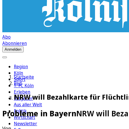
Abo
Abonnieren
Anmelden
Region
Köln
Startseite
Sport
Red
1. FC Köln
Erleben
NRW will Bezahlkarte für Flüchtl
Ratgeber
Aus aller Welt
Politik
Probleme in Bayern
NRW will Beza
Wirtschaft
Newsletter
Von