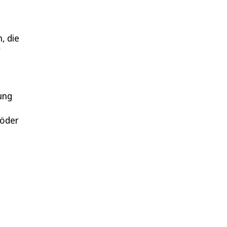
, die
r
ung
Söder