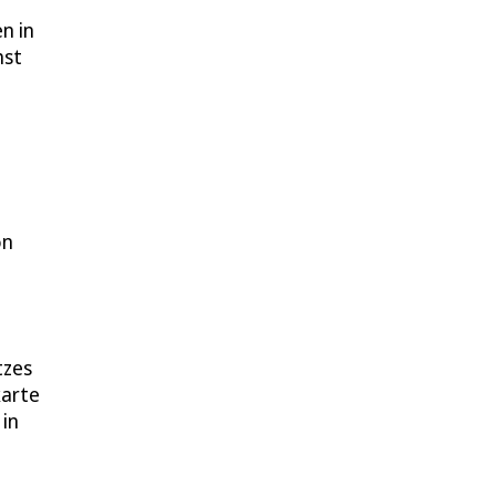
n in
hst
on
tzes
karte
 in