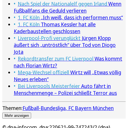
Nach Spiel der Nationalelf gegen Irland
Wenn
Fußballfans die Geduld verlieren
1. FC Köln
„Ich weiß, dass ich performen muss“
1. FC Köln
Thomas Kessler hat alle
Kaderbaustellen geschlossen
Liverpool-Profi verunglückt
Jürgen Klopp
äußert sich „untröstlich“ über Tod von Diogo
Jota
Rekordtransfer zum FC Liverpool
Was kommt
nach Florian Wirtz?
Mega-Wechsel offiziell
Wirtz will „Etwas völlig
Neues erleben“
Bei Liverpools Meisterfeier
Auto fährt in
Menschenmenge – Polizei schließt Terror aus
Themen:
Fußball-Bundesliga
FC Bayern München
Mehr anzeigen
© dpa-infocom, dpa:220621-99-747243/2 (dpa)