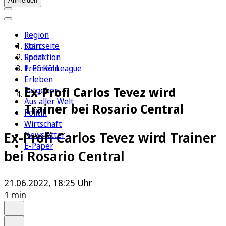
Anmelden
Region
Köln
Startseite
Sport
Redaktion
1. FC Köln
Premier League
Erleben
Ex-Profi Carlos Tevez wird
Ratgeber
Aus aller Welt
Trainer bei Rosario Central
Politik
Wirtschaft
Ex-Profi Carlos Tevez wird Trainer
Newsletter
E-Paper
bei Rosario Central
21.06.2022, 18:25 Uhr
1 min
Auf Google bevorzugen
Anhören