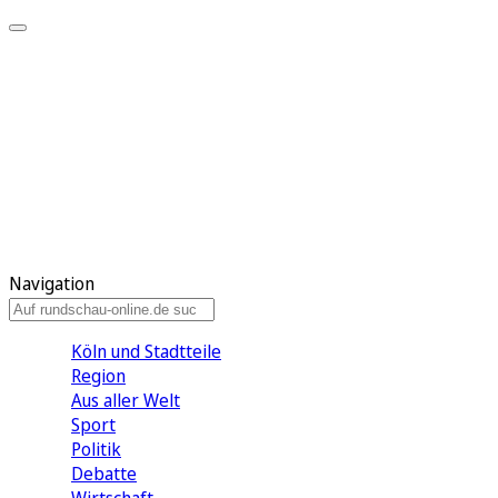
Meine KR
Meine Artikel
Meine Region
Meine Newsletter
Gewinnspiele
Mein Rundschau PLUS
Mein E-Paper
Navigation
Köln und Stadtteile
Region
Aus aller Welt
Sport
Politik
Debatte