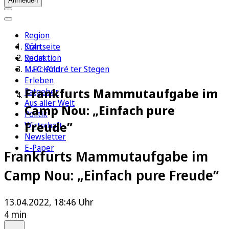
Anmelden
Region
Köln
Startseite
Sport
Redaktion
1. FC Köln
Marc-André ter Stegen
Erleben
Frankfurts Mammutaufgabe im
Ratgeber
Aus aller Welt
Camp Nou: „Einfach pure
Politik
Freude”
Wirtschaft
Newsletter
E-Paper
Frankfurts Mammutaufgabe im
Camp Nou: „Einfach pure Freude”
13.04.2022, 18:46 Uhr
4 min
Auf Google bevorzugen