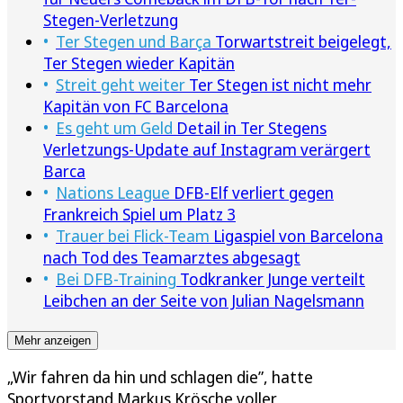
Stegen-Verletzung
Ter Stegen und Barça
Torwartstreit beigelegt,
Ter Stegen wieder Kapitän
Streit geht weiter
Ter Stegen ist nicht mehr
Kapitän von FC Barcelona
Es geht um Geld
Detail in Ter Stegens
Verletzungs-Update auf Instagram verärgert
Barca
Nations League
DFB-Elf verliert gegen
Frankreich Spiel um Platz 3
Trauer bei Flick-Team
Ligaspiel von Barcelona
nach Tod des Teamarztes abgesagt
Bei DFB-Training
Todkranker Junge verteilt
Leibchen an der Seite von Julian Nagelsmann
Mehr anzeigen
„Wir fahren da hin und schlagen die”, hatte
Sportvorstand Markus Krösche voller