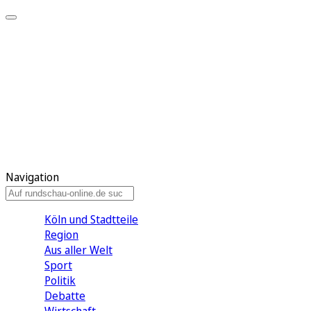
Meine KR
Meine Artikel
Meine Region
Meine Newsletter
Gewinnspiele
Mein Rundschau PLUS
Mein E-Paper
Navigation
Köln und Stadtteile
Region
Aus aller Welt
Sport
Politik
Debatte