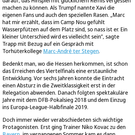
darauf, das Hinspiel mit glücklichem Remis vergessen
machen zu können. Als Trumpf nannte Xavi die
eigenen Fans und auch den speziellen Rasen. „Marc
hat mir erzählt, dass im Camp Nou gefühlt
Wasserpfützen auf dem Platz sind, so nass ist er. Ein
kleiner Unterschied wird es vielleicht sein”, sagte
Trapp mit Bezug auf ein Gespräch mit
Torhüterkollege
Marc-André ter Stegen
.
Bedenkt man, wo die Hessen herkommen, ist schon
das Erreichen des Viertelfinals eine erstaunliche
Entwicklung. Vor sechs Jahren konnte die Eintracht
einen Absturz in die Zweitklassigkeit erst in der
Relegation abwenden. Danach folgten spektakuläre
Jahre mit dem DFB-Pokalsieg 2018 und dem Einzug
ins Europa-League-Halbfinale 2019.
Doch immer wieder verabschiedeten sich wichtige
Protagonisten. Erst ging Trainer Niko Kovac zu den
Bayern
, im vergangenen Sommer kam es dann