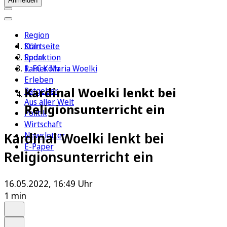
Anmelden
Region
Köln
Startseite
Sport
Redaktion
1. FC Köln
Rainer Maria Woelki
Erleben
Kardinal Woelki lenkt bei
Ratgeber
Aus aller Welt
Religionsunterricht ein
Politik
Wirtschaft
Kardinal Woelki lenkt bei
Newsletter
E-Paper
Religionsunterricht ein
16.05.2022, 16:49 Uhr
1 min
Auf Google bevorzugen
Anhören