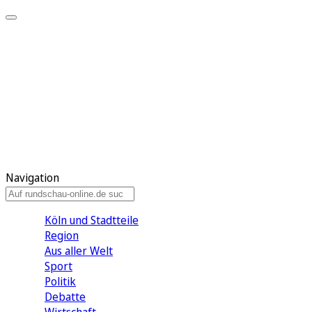
Meine KR
Meine Artikel
Meine Region
Meine Newsletter
Gewinnspiele
Mein Rundschau PLUS
Mein E-Paper
Navigation
Köln und Stadtteile
Region
Aus aller Welt
Sport
Politik
Debatte