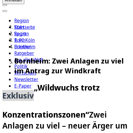
Anmelden
Region
Köln
Startseite
Sport
Region
1. FC Köln
Bonn
Erleben
Bornheim
Ratgeber
Bornheim: Zwei Anlagen zu viel
Aus aller Welt
Politik
im Antrag zur Windkraft
Wirtschaft
Newsletter
„Wildwuchs trotz
E-Paper
Exklusiv
Konzentrationszonen“
Zwei
Anlagen zu viel – neuer Ärger um