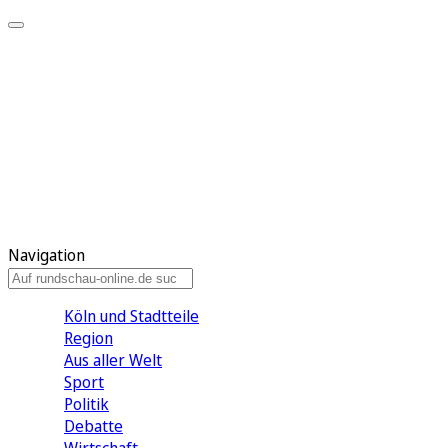
Meine KR
Meine Artikel
Meine Region
Meine Newsletter
Gewinnspiele
Mein Rundschau PLUS
Mein E-Paper
Navigation
Köln und Stadtteile
Region
Aus aller Welt
Sport
Politik
Debatte