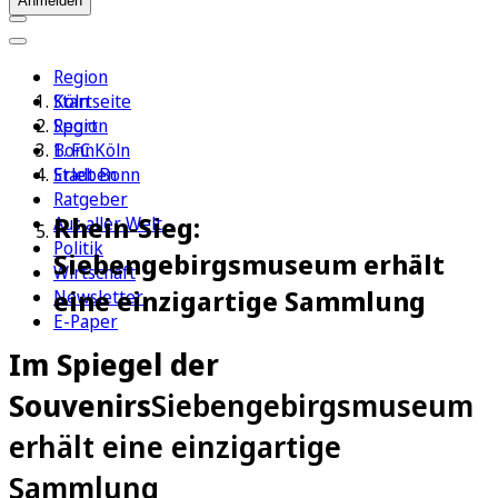
Anmelden
Region
Köln
Startseite
Sport
Region
1. FC Köln
Bonn
Erleben
Stadt Bonn
Ratgeber
Rhein-Sieg:
Aus aller Welt
Politik
Siebengebirgsmuseum erhält
Wirtschaft
eine einzigartige Sammlung
Newsletter
E-Paper
Im Spiegel der
Souvenirs
Siebengebirgsmuseum
erhält eine einzigartige
Sammlung