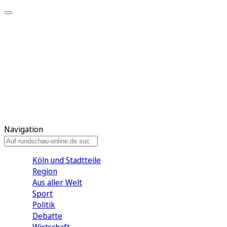
Meine KR
Meine Artikel
Meine Region
Meine Newsletter
Gewinnspiele
Mein Rundschau PLUS
Mein E-Paper
Navigation
Köln und Stadtteile
Region
Aus aller Welt
Sport
Politik
Debatte