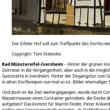
Der Eifeler Hof soll zum Treffpunkt des Dorfes w
Copyright: Tom Steinicke
Bad Münstereifel-Iversheim
– Hinter der grünen Holz
Zeitreise: in die Vergangenheit, aber auch in die möglic
Gaststätte in Iversheim. Hinter der Eingangstür zum Sc
in alten Dorfkneipen nun mal so ist. Bilder ehemaliger 
Und doch ist die Zeit weitergegangen, wurde durch Coro
Wassermassen einen Container getrieben, die Decke des
aufgeben? Das kommt für Martin Finder, Peter Kolvenb
wollen eine Genossenschaft gründen, als Defibrillator f