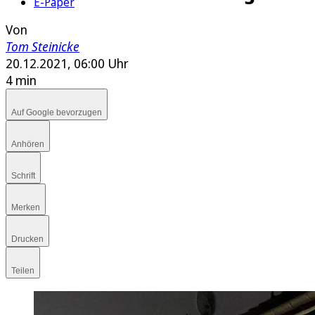
E-Paper
Von
Tom Steinicke
20.12.2021, 06:00 Uhr
4 min
Auf Google bevorzugen
Anhören
Schrift
Merken
Drucken
Teilen