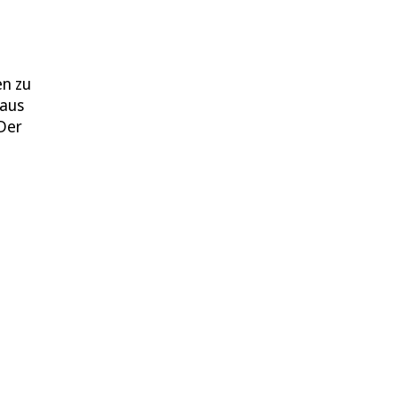
en zu
 aus
 Der