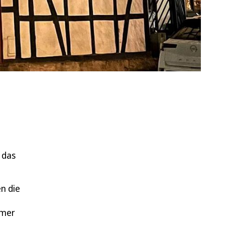
 das
n die
imer