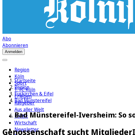
Abo
Abonnieren
Anmelden
Region
Köln
Startseite
Sport
Region
1. FC Köln
Euskirchen & Eifel
Erleben
Bad Münstereifel
Ratgeber
Aus aller Welt
Bad Münstereifel-Iversheim: So so
Politik
Wirtschaft
Newsletter
Genossenschaft sucht Mitglieder