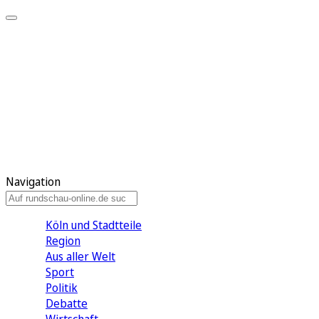
Meine KR
Meine Artikel
Meine Region
Meine Newsletter
Gewinnspiele
Mein Rundschau PLUS
Mein E-Paper
Navigation
Köln und Stadtteile
Region
Aus aller Welt
Sport
Politik
Debatte