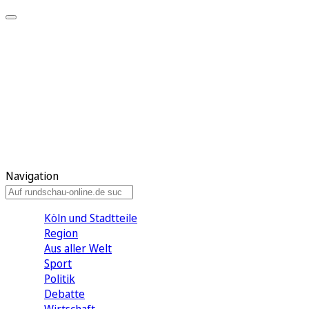
Meine KR
Meine Artikel
Meine Region
Meine Newsletter
Gewinnspiele
Mein Rundschau PLUS
Mein E-Paper
Navigation
Köln und Stadtteile
Region
Aus aller Welt
Sport
Politik
Debatte