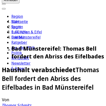
Anmelden
Region
Köln
Startseite
Sport
Region
1. FC Köln
Euskirchen & Eifel
Erleben
Bad Münstereifel
Ratgeber
Bad Münstereifel: Thomas Bell
Aus aller Welt
Politik
fordert den Abriss des Eifelbades
Wirtschaft
Newsletter
Haushalt verabschiedet
Thomas
E-Paper
Bell fordert den Abriss des
Eifelbades in Bad Münstereifel
Von
Thomas Schmitz