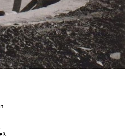
in
.
eß.