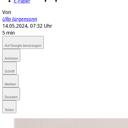
E-Paper
Von
Ulla Jürgensonn
14.05.2024, 07:32 Uhr
5 min
Auf Google bevorzugen
Anhören
Schrift
Merken
Drucken
Teilen