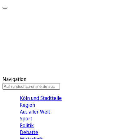
Meine KR
Meine Artikel
Meine Region
Meine Newsletter
Gewinnspiele
Mein Rundschau PLUS
Mein E-Paper
Navigation
Köln und Stadtteile
Region
Aus aller Welt
Sport
Politik
Debatte