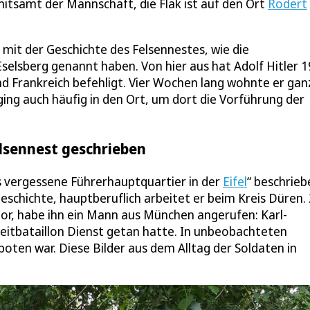
mitsamt der Mannschaft, die Flak ist auf den Ort
Rodert
 mit der Geschichte des Felsennestes, wie die
elsberg genannt haben. Von hier aus hat Adolf Hitler 
d Frankreich befehligt. Vier Wochen lang wohnte er ganz
ging auch häufig in den Ort, um dort die Vorführung der
elsennest geschrieben
s vergessene Führerhauptquartier in der
Eifel
“ beschrieb
Geschichte, hauptberuflich arbeitet er beim Kreis Düren.
utor, habe ihn ein Mann aus München angerufen: Karl-
eitbataillon Dienst getan hatte. In unbeobachteten
ten war. Diese Bilder aus dem Alltag der Soldaten in