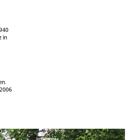
1940
 in
en.
 2006