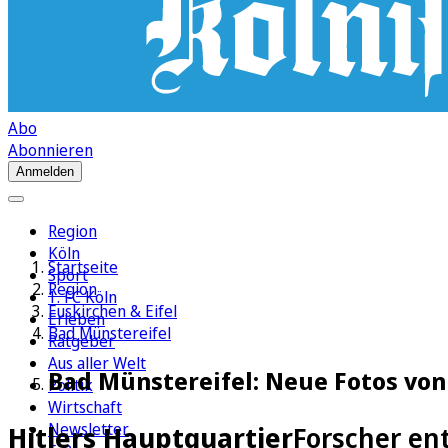
Abo
Abonnieren
Anmelden
Region
Köln
Startseite
Sport
Region
1. FC Köln
Euskirchen & Eifel
Erleben
Bad Münstereifel
Ratgeber
Aus aller Welt
Bad Münstereifel: Neue Fotos von
Politik
Wirtschaft
Newsletter
Hitlers Hauptquartier
Forscher en