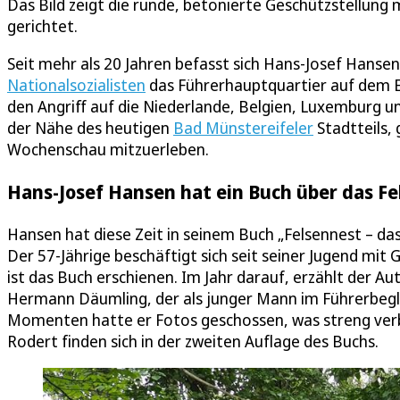
Das Bild zeigt die runde, betonierte Geschützstellung 
gerichtet.
Seit mehr als 20 Jahren befasst sich Hans-Josef Hansen
Nationalsozialisten
das Führerhauptquartier auf dem Es
den Angriff auf die Niederlande, Belgien, Luxemburg un
der Nähe des heutigen
Bad Münstereifeler
Stadtteils, 
Wochenschau mitzuerleben.
Hans-Josef Hansen hat ein Buch über das F
Hansen hat diese Zeit in seinem Buch „Felsennest – da
Der 57-Jährige beschäftigt sich seit seiner Jugend mit 
ist das Buch erschienen. Im Jahr darauf, erzählt der A
Hermann Däumling, der als junger Mann im Führerbegl
Momenten hatte er Fotos geschossen, was streng verbo
Rodert finden sich in der zweiten Auflage des Buchs.