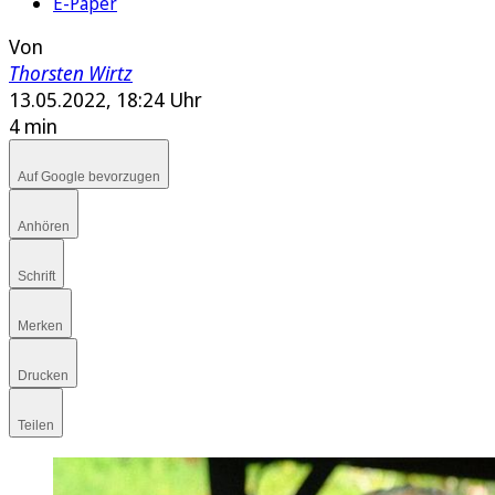
E-Paper
Von
Thorsten Wirtz
13.05.2022, 18:24 Uhr
4 min
Auf Google bevorzugen
Anhören
Schrift
Merken
Drucken
Teilen