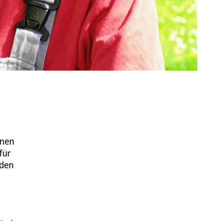
enen
für
nden