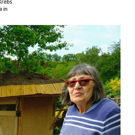
Krebs
a in