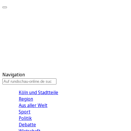
Meine KR
Meine Artikel
Meine Region
Meine Newsletter
Gewinnspiele
Mein Rundschau PLUS
Mein E-Paper
Navigation
Köln und Stadtteile
Region
Aus aller Welt
Sport
Politik
Debatte