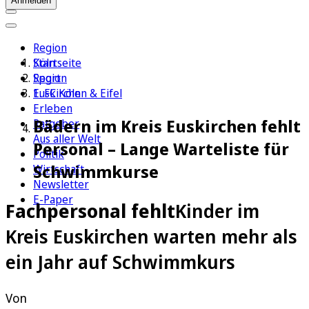
Anmelden
Region
Köln
Startseite
Sport
Region
1. FC Köln
Euskirchen & Eifel
Erleben
Bädern im Kreis Euskirchen fehlt
Ratgeber
Aus aller Welt
Personal – Lange Warteliste für
Politik
Schwimmkurse
Wirtschaft
Newsletter
E-Paper
Fachpersonal fehlt
Kinder im
Kreis Euskirchen warten mehr als
ein Jahr auf Schwimmkurs
Von