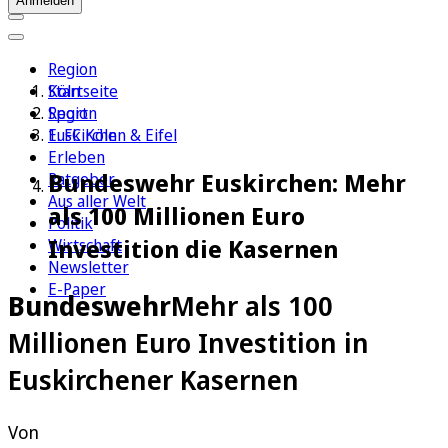
Anmelden
Region
Köln
Startseite
Sport
Region
1. FC Köln
Euskirchen & Eifel
Erleben
Bundeswehr Euskirchen: Mehr
Ratgeber
Aus aller Welt
als 100 Millionen Euro
Politik
Investition die Kasernen
Wirtschaft
Newsletter
E-Paper
Bundeswehr
Mehr als 100
Millionen Euro Investition in
Euskirchener Kasernen
Von