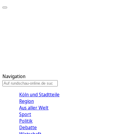
Meine KR
Meine Artikel
Meine Region
Meine Newsletter
Gewinnspiele
Mein Rundschau PLUS
Mein E-Paper
Navigation
Köln und Stadtteile
Region
Aus aller Welt
Sport
Politik
Debatte