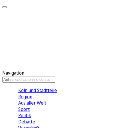
Meine KR
Meine Artikel
Meine Region
Meine Newsletter
Gewinnspiele
Mein Rundschau PLUS
Mein E-Paper
Navigation
Köln und Stadtteile
Region
Aus aller Welt
Sport
Politik
Debatte