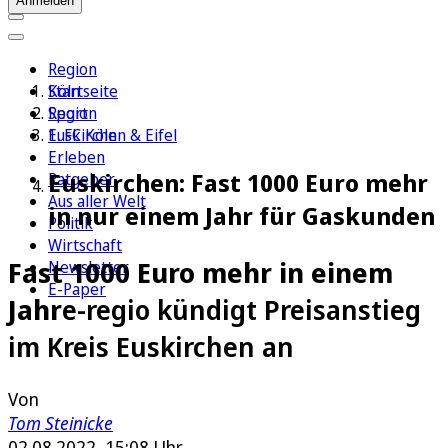
Anmelden
Region
Köln
Startseite
Sport
Region
1. FC Köln
Euskirchen & Eifel
Erleben
Euskirchen: Fast 1000 Euro mehr
Ratgeber
Aus aller Welt
in nur einem Jahr für Gaskunden
Politik
Wirtschaft
Fast 1000 Euro mehr in einem
Newsletter
E-Paper
Jahr
e-regio kündigt Preisanstieg
im Kreis Euskirchen an
Von
Tom Steinicke
02.08.2022, 15:08 Uhr