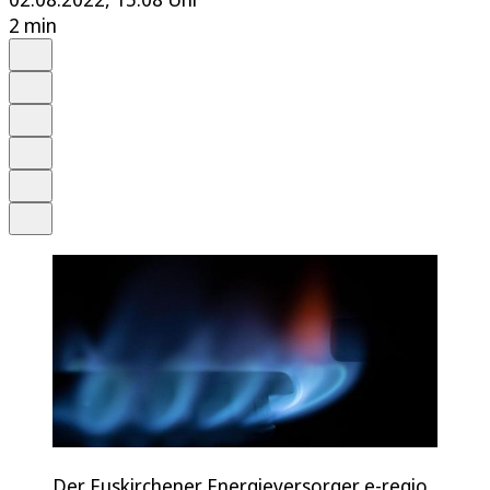
2 min
Auf Google bevorzugen
Anhören
Schrift
Merken
Drucken
Teilen
Der Euskirchener Energieversorger e-regio