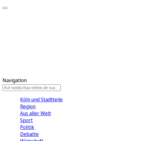
Meine KR
Meine Artikel
Meine Region
Meine Newsletter
Gewinnspiele
Mein Rundschau PLUS
Mein E-Paper
Navigation
Köln und Stadtteile
Region
Aus aller Welt
Sport
Politik
Debatte