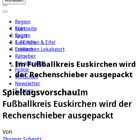
Anmelden
Region
Köln
Startseite
Sport
Region
1. FC Köln
Euskirchen & Eifel
Erleben
Euskirchen Lokalsport
Ratgeber
Im Fußballkreis Euskirchen wird
Aus aller Welt
Politik
der Rechenschieber ausgepackt
Wirtschaft
Newsletter
Spieltagsvorschau
Im
E-Paper
Fußballkreis Euskirchen wird der
Rechenschieber ausgepackt
Von
Thomas Schmitz