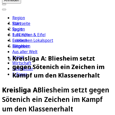
Anmelden
Region
Köln
Startseite
Sport
Region
1. FC Köln
Euskirchen & Eifel
Erleben
Euskirchen Lokalsport
Ratgeber
Bliesheim
Aus aller Welt
Kreisliga A: Bliesheim setzt
Politik
Wirtschaft
gegen Sötenich ein Zeichen im
Newsletter
Kampf um den Klassenerhalt
E-Paper
Kreisliga A
Bliesheim setzt gegen
Sötenich ein Zeichen im Kampf
um den Klassenerhalt