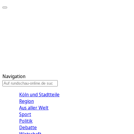
Meine KR
Meine Artikel
Meine Region
Meine Newsletter
Gewinnspiele
Mein Rundschau PLUS
Mein E-Paper
Navigation
Köln und Stadtteile
Region
Aus aller Welt
Sport
Politik
Debatte