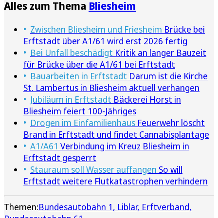
Alles zum Thema
Bliesheim
Zwischen Bliesheim und Friesheim
Brücke bei
Erftstadt über A1/61 wird erst 2026 fertig
Bei Unfall beschädigt
Kritik an langer Bauzeit
für Brücke über die A1/61 bei Erftstadt
Bauarbeiten in Erftstadt
Darum ist die Kirche
St. Lambertus in Bliesheim aktuell verhangen
Jubiläum in Erftstadt
Bäckerei Horst in
Bliesheim feiert 100-Jähriges
Drogen im Einfamilienhaus
Feuerwehr löscht
Brand in Erftstadt und findet Cannabisplantage
A1/A61
Verbindung im Kreuz Bliesheim in
Erftstadt gesperrt
Stauraum soll Wasser auffangen
So will
Erftstadt weitere Flutkatastrophen verhindern
Themen:
Bundesautobahn 1
Liblar
Erftverband