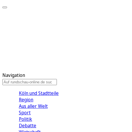
Meine KR
Meine Artikel
Meine Region
Meine Newsletter
Gewinnspiele
Mein Rundschau PLUS
Mein E-Paper
Navigation
Köln und Stadtteile
Region
Aus aller Welt
Sport
Politik
Debatte