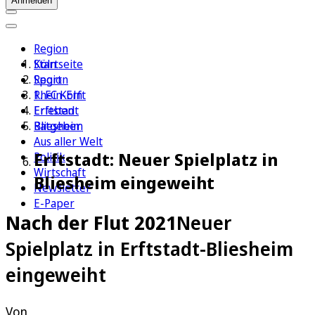
Anmelden
Region
Köln
Startseite
Sport
Region
1. FC Köln
Rhein-Erft
Erleben
Erftstadt
Ratgeber
Bliesheim
Aus aller Welt
Erftstadt: Neuer Spielplatz in
Politik
Wirtschaft
Bliesheim eingeweiht
Newsletter
E-Paper
Nach der Flut 2021
Neuer
Spielplatz in Erftstadt-Bliesheim
eingeweiht
Von