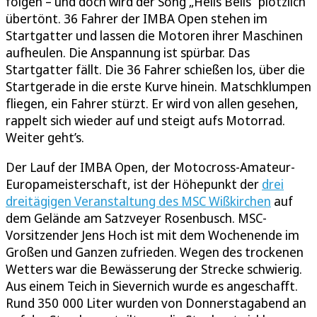
folgen – und doch wird der Song „Hells Bells“ plötzlich
übertönt. 36 Fahrer der IMBA Open stehen im
Startgatter und lassen die Motoren ihrer Maschinen
aufheulen. Die Anspannung ist spürbar. Das
Startgatter fällt. Die 36 Fahrer schießen los, über die
Startgerade in die erste Kurve hinein. Matschklumpen
fliegen, ein Fahrer stürzt. Er wird von allen gesehen,
rappelt sich wieder auf und steigt aufs Motorrad.
Weiter geht’s.
Der Lauf der IMBA Open, der Motocross-Amateur-
Europameisterschaft, ist der Höhepunkt der
drei
dreitägigen Veranstaltung des MSC Wißkirchen
auf
dem Gelände am Satzveyer Rosenbusch. MSC-
Vorsitzender Jens Hoch ist mit dem Wochenende im
Großen und Ganzen zufrieden. Wegen des trockenen
Wetters war die Bewässerung der Strecke schwierig.
Aus einem Teich in Sievernich wurde es angeschafft.
Rund 350 000 Liter wurden von Donnerstagabend an