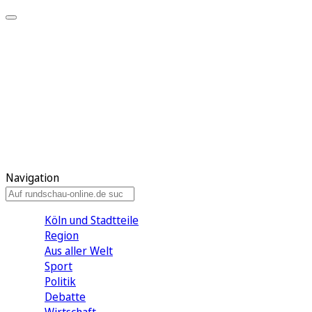
Meine KR
Meine Artikel
Meine Region
Meine Newsletter
Gewinnspiele
Mein Rundschau PLUS
Mein E-Paper
Navigation
Köln und Stadtteile
Region
Aus aller Welt
Sport
Politik
Debatte