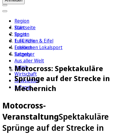
Anmelden
Region
Köln
Startseite
Sport
Region
1. FC Köln
Euskirchen & Eifel
Erleben
Euskirchen Lokalsport
Ratgeber
Satzvey
Aus aller Welt
Motocross: Spektakuläre
Politik
Wirtschaft
Sprünge auf der Strecke in
Newsletter
Mechernich
E-Paper
Motocross-
Veranstaltung
Spektakuläre
Sprünge auf der Strecke in