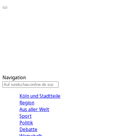
Meine KR
Meine Artikel
Meine Region
Meine Newsletter
Gewinnspiele
Mein Rundschau PLUS
Mein E-Paper
Navigation
Köln und Stadtteile
Region
Aus aller Welt
Sport
Politik
Debatte