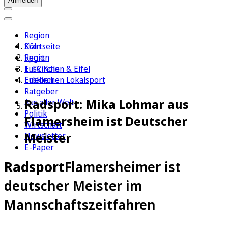
Anmelden
Region
Köln
Startseite
Sport
Region
1. FC Köln
Euskirchen & Eifel
Erleben
Euskirchen Lokalsport
Ratgeber
Radsport: Mika Lohmar aus
Aus aller Welt
Politik
Flamersheim ist Deutscher
Wirtschaft
Meister
Newsletter
E-Paper
Radsport
Flamersheimer ist
deutscher Meister im
Mannschaftszeitfahren