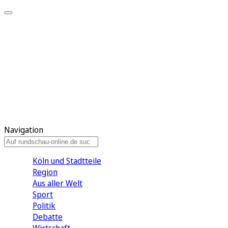
Meine KR
Meine Artikel
Meine Region
Meine Newsletter
Gewinnspiele
Mein Rundschau PLUS
Mein E-Paper
Navigation
Köln und Stadtteile
Region
Aus aller Welt
Sport
Politik
Debatte