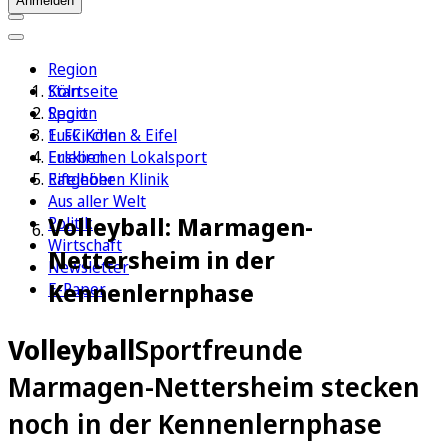
Anmelden
Region
Köln
Startseite
Sport
Region
1. FC Köln
Euskirchen & Eifel
Erleben
Euskirchen Lokalsport
Ratgeber
Eifelhöhen Klinik
Aus aller Welt
Volleyball: Marmagen-
Politik
Wirtschaft
Nettersheim in der
Newsletter
Kennenlernphase
E-Paper
Volleyball
Sportfreunde
Marmagen-Nettersheim stecken
noch in der Kennenlernphase