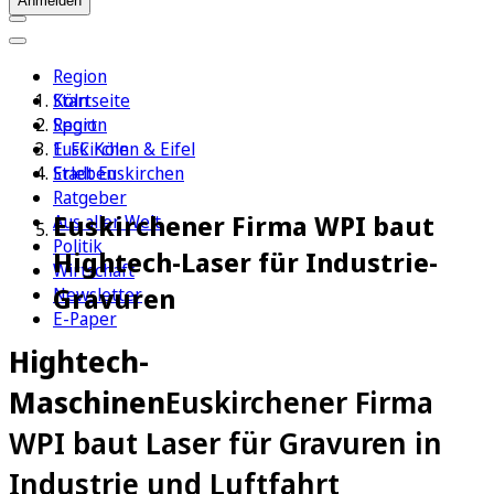
Anmelden
Region
Köln
Startseite
Sport
Region
1. FC Köln
Euskirchen & Eifel
Erleben
Stadt Euskirchen
Ratgeber
Euskirchener Firma WPI baut
Aus aller Welt
Politik
Hightech-Laser für Industrie-
Wirtschaft
Gravuren
Newsletter
E-Paper
Hightech-
Maschinen
Euskirchener Firma
WPI baut Laser für Gravuren in
Industrie und Luftfahrt