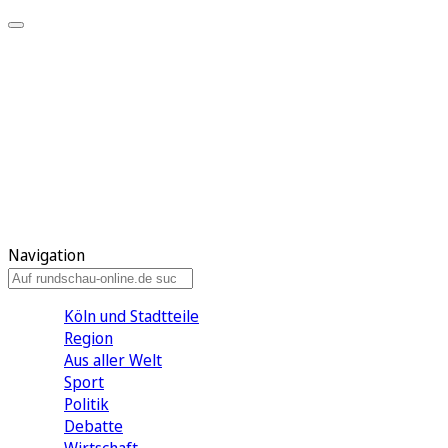
Meine KR
Meine Artikel
Meine Region
Meine Newsletter
Gewinnspiele
Mein Rundschau PLUS
Mein E-Paper
Navigation
Köln und Stadtteile
Region
Aus aller Welt
Sport
Politik
Debatte