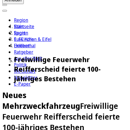
Anmelden
Region
Köln
Startseite
Sport
Region
1. FC Köln
Euskirchen & Eifel
Erleben
Hellenthal
Ratgeber
Freiwillige Feuerwehr
Aus aller Welt
Politik
Reifferscheid feierte 100-
Wirtschaft
jähriges Bestehen
Newsletter
E-Paper
Neues
Mehrzweckfahrzeug
Freiwillige
Feuerwehr Reifferscheid feierte
100-jähriges Bestehen