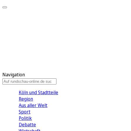
Meine KR
Meine Artikel
Meine Region
Meine Newsletter
Gewinnspiele
Mein Rundschau PLUS
Mein E-Paper
Navigation
Köln und Stadtteile
Region
Aus aller Welt
Sport
Politik
Debatte