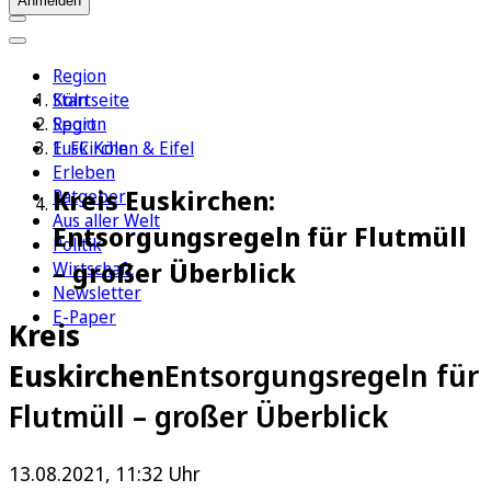
Anmelden
Region
Köln
Startseite
Sport
Region
1. FC Köln
Euskirchen & Eifel
Erleben
Kreis Euskirchen:
Ratgeber
Aus aller Welt
Entsorgungsregeln für Flutmüll
Politik
– großer Überblick
Wirtschaft
Newsletter
E-Paper
Kreis
Euskirchen
Entsorgungsregeln für
Flutmüll – großer Überblick
13.08.2021, 11:32 Uhr