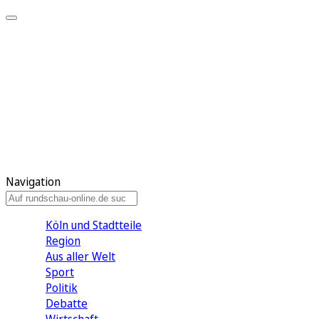
Meine KR
Meine Artikel
Meine Region
Meine Newsletter
Gewinnspiele
Mein Rundschau PLUS
Mein E-Paper
Navigation
Köln und Stadtteile
Region
Aus aller Welt
Sport
Politik
Debatte