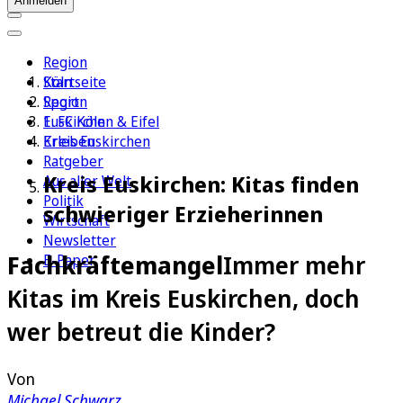
Anmelden
Region
Köln
Startseite
Sport
Region
1. FC Köln
Euskirchen & Eifel
Erleben
Kreis Euskirchen
Ratgeber
Kreis Euskirchen: Kitas finden
Aus aller Welt
Politik
schwieriger Erzieherinnen
Wirtschaft
Newsletter
Fachkräftemangel
Immer mehr
E-Paper
Kitas im Kreis Euskirchen, doch
wer betreut die Kinder?
Von
Michael Schwarz