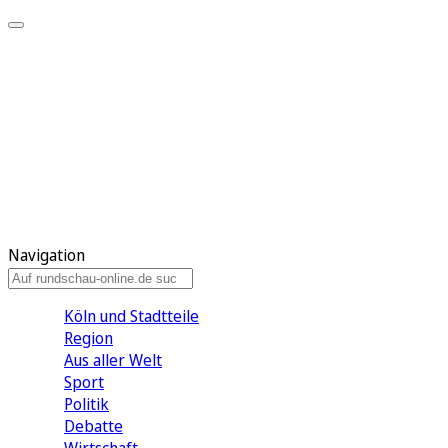
Meine KR
Meine Artikel
Meine Region
Meine Newsletter
Gewinnspiele
Mein Rundschau PLUS
Mein E-Paper
Navigation
Köln und Stadtteile
Region
Aus aller Welt
Sport
Politik
Debatte