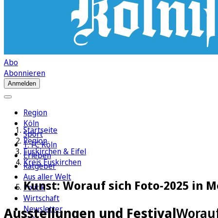
Abo
Abonnieren
Anmelden
Region
Köln
Startseite
Sport
Region
1. FC Köln
Euskirchen & Eifel
Erleben
Kreis Euskirchen
Ratgeber
Aus aller Welt
Kunst: Worauf sich Foto-2025 in 
Politik
Wirtschaft
Newsletter
Ausstellungen und Festival
Worauf