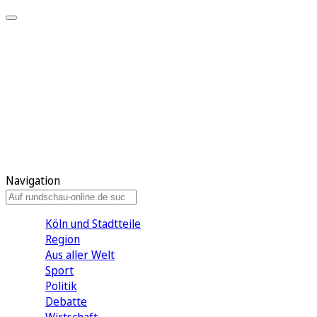
Meine KR
Meine Artikel
Meine Region
Meine Newsletter
Gewinnspiele
Mein Rundschau PLUS
Mein E-Paper
Navigation
Köln und Stadtteile
Region
Aus aller Welt
Sport
Politik
Debatte