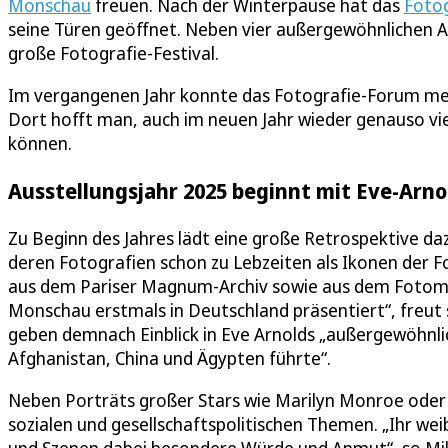
Monschau
freuen. Nach der Winterpause hat das
Fotog
seine Türen geöffnet. Neben vier außergewöhnlichen
große Fotografie-Festival.
Im vergangenen Jahr konnte das Fotografie-Forum meh
Dort hofft man, auch im neuen Jahr wieder genauso vi
können.
Ausstellungsjahr 2025 beginnt mit Eve-Arn
Zu Beginn des Jahres lädt eine große Retrospektive daz
deren Fotografien schon zu Lebzeiten als Ikonen der 
aus dem Pariser Magnum-Archiv sowie aus dem Fotomus
Monschau erstmals in Deutschland präsentiert“, freut 
geben demnach Einblick in Eve Arnolds „außergewöhnlic
Afghanistan, China und Ägypten führte“.
Neben Porträts großer Stars wie Marilyn Monroe oder 
sozialen und gesellschaftspolitischen Themen. „Ihr wei