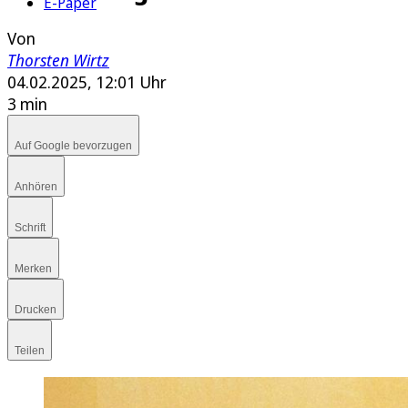
E-Paper
Von
Thorsten Wirtz
04.02.2025, 12:01 Uhr
3 min
Auf Google bevorzugen
Anhören
Schrift
Merken
Drucken
Teilen