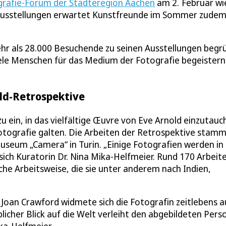
rafie-Forum der Städteregion Aachen
am 2. Februar wi
 Ausstellungen erwartet Kunstfreunde im Sommer zudem
r als 28.000 Besuchende zu seinen Ausstellungen begr
ele Menschen für das Medium der Fotografie begeistern
old-Retrospektive
u ein, in das vielfältige Œuvre von Eve Arnold einzutauc
Fotografie galten. Die Arbeiten der Retrospektive stam
eum „Camera“ in Turin. „Einige Fotografien werden in
sich Kuratorin Dr. Nina Mika-Helfmeier. Rund 170 Arbeit
he Arbeitsweise, die sie unter anderem nach Indien,
Joan Crawford widmete sich die Fotografin zeitlebens a
blicher Blick auf die Welt verleiht den abgebildeten Per