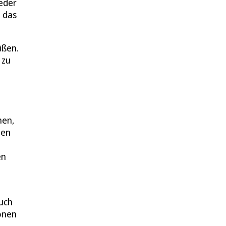
eder
 das
üßen.
 zu
hen,
men
en
uch
sonen