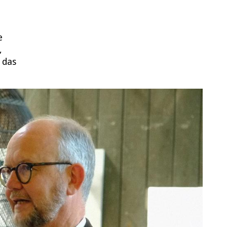
e
,
 das