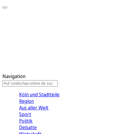
Meine KR
Meine Artikel
Meine Region
Meine Newsletter
Gewinnspiele
Mein Rundschau PLUS
Mein E-Paper
Navigation
Köln und Stadtteile
Region
Aus aller Welt
Sport
Politik
Debatte