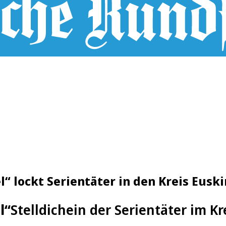
l“ lockt Serientäter in den Kreis Eusk
l“
Stelldichein der Serientäter im K