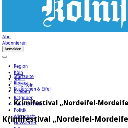
Abo
Abonnieren
Anmelden
Region
Köln
Startseite
Sport
Region
1. FC Köln
Euskirchen & Eifel
Erleben
Ratgeber
Krimifestival „Nordeifel-Mordeife
Aus aller Welt
Politik
Wirtschaft
Krimifestival „Nordeifel-Mordeife
Newsletter