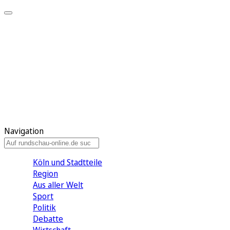
Meine KR
Meine Artikel
Meine Region
Meine Newsletter
Gewinnspiele
Mein Rundschau PLUS
Mein E-Paper
Navigation
Köln und Stadtteile
Region
Aus aller Welt
Sport
Politik
Debatte