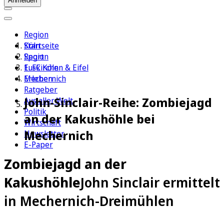
Anmelden
Region
Köln
Startseite
Sport
Region
1. FC Köln
Euskirchen & Eifel
Erleben
Mechernich
Ratgeber
John-Sinclair-Reihe: Zombiejagd
Aus aller Welt
Politik
an der Kakushöhle bei
Wirtschaft
Mechernich
Newsletter
E-Paper
Zombiejagd an der
Kakushöhle
John Sinclair ermittelt
in Mechernich-Dreimühlen