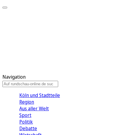
Meine KR
Meine Artikel
Meine Region
Meine Newsletter
Gewinnspiele
Mein Rundschau PLUS
Mein E-Paper
Navigation
Köln und Stadtteile
Region
Aus aller Welt
Sport
Politik
Debatte