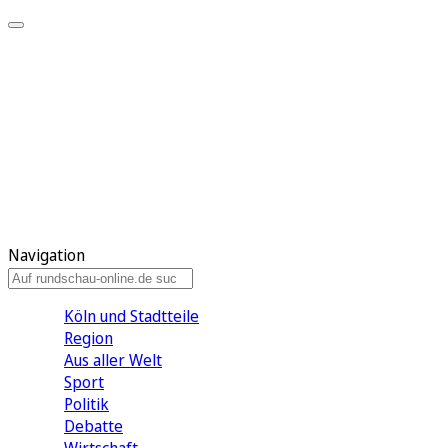
Meine KR
Meine Artikel
Meine Region
Meine Newsletter
Gewinnspiele
Mein Rundschau PLUS
Mein E-Paper
Navigation
Köln und Stadtteile
Region
Aus aller Welt
Sport
Politik
Debatte