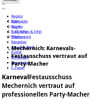
Anmelden
Region
Köln
Startseite
Sport
Region
1. FC Köln
Euskirchen & Eifel
Erleben
Mechernich
Ratgeber
Mechernich: Karnevals-
Aus aller Welt
Politik
Festausschuss vertraut auf
Wirtschaft
Party-Macher
Newsletter
E-Paper
Karneval
Festausschuss
Mechernich vertraut auf
professionellen Party-Macher