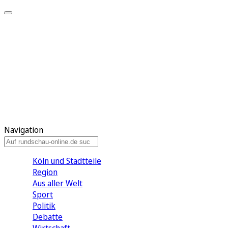
Meine KR
Meine Artikel
Meine Region
Meine Newsletter
Gewinnspiele
Mein Rundschau PLUS
Mein E-Paper
Navigation
Köln und Stadtteile
Region
Aus aller Welt
Sport
Politik
Debatte