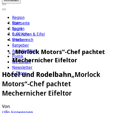
Anmelden
Region
Köln
Startseite
Sport
Region
1. FC Köln
Euskirchen & Eifel
Erleben
Mechernich
Ratgeber
„Morlock Motors“-Chef pachtet
Aus aller Welt
Politik
Mechernicher Eifeltor
Wirtschaft
Newsletter
Hotel und Rodelbahn
„Morlock
E-Paper
Motors“-Chef pachtet
Mechernicher Eifeltor
Von
Ulla Jürgensonn