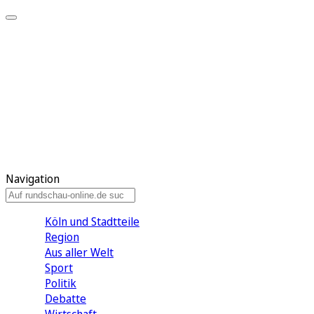
Meine KR
Meine Artikel
Meine Region
Meine Newsletter
Gewinnspiele
Mein Rundschau PLUS
Mein E-Paper
Navigation
Köln und Stadtteile
Region
Aus aller Welt
Sport
Politik
Debatte