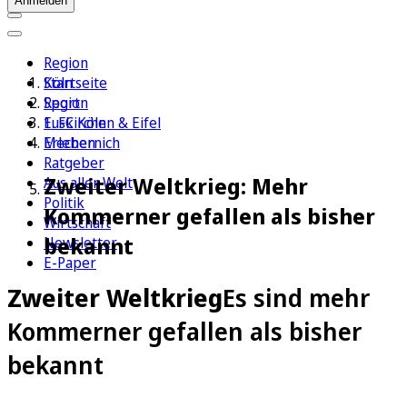
Anmelden
Region
Köln
Startseite
Sport
Region
1. FC Köln
Euskirchen & Eifel
Erleben
Mechernich
Ratgeber
Zweiter Weltkrieg: Mehr
Aus aller Welt
Politik
Kommerner gefallen als bisher
Wirtschaft
bekannt
Newsletter
E-Paper
Zweiter Weltkrieg
Es sind mehr
Kommerner gefallen als bisher
bekannt