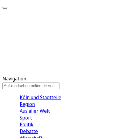
Meine KR
Meine Artikel
Meine Region
Meine Newsletter
Gewinnspiele
Mein Rundschau PLUS
Mein E-Paper
Navigation
Köln und Stadtteile
Region
Aus aller Welt
Sport
Politik
Debatte