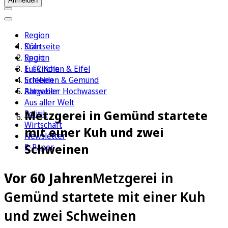
Anmelden
Region
Köln
Startseite
Sport
Region
1. FC Köln
Euskirchen & Eifel
Erleben
Schleiden & Gemünd
Ratgeber
Ahrweiler Hochwasser
Aus aller Welt
Metzgerei in Gemünd startete
Politik
Wirtschaft
mit einer Kuh und zwei
Newsletter
Schweinen
E-Paper
Vor 60 Jahren
Metzgerei in
Gemünd startete mit einer Kuh
und zwei Schweinen