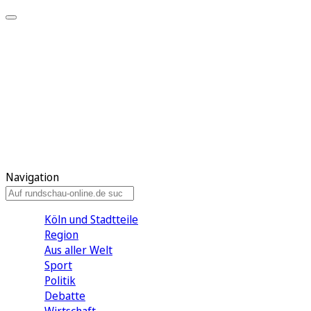
Meine KR
Meine Artikel
Meine Region
Meine Newsletter
Gewinnspiele
Mein Rundschau PLUS
Mein E-Paper
Navigation
Köln und Stadtteile
Region
Aus aller Welt
Sport
Politik
Debatte