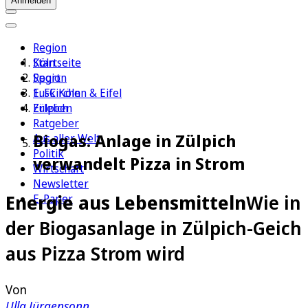
Anmelden
Region
Köln
Startseite
Sport
Region
1. FC Köln
Euskirchen & Eifel
Erleben
Zülpich
Ratgeber
Biogas: Anlage in Zülpich
Aus aller Welt
Politik
verwandelt Pizza in Strom
Wirtschaft
Newsletter
Energie aus Lebensmitteln
Wie in
E-Paper
der Biogasanlage in Zülpich-Geich
aus Pizza Strom wird
Von
Ulla Jürgensonn