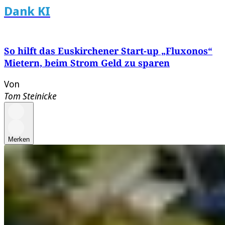
Dank KI
So hilft das Euskirchener Start-up „Fluxonos“
Mietern, beim Strom Geld zu sparen
Von
Tom Steinicke
Merken