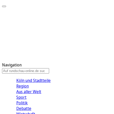
Meine KR
Meine Artikel
Meine Region
Meine Newsletter
Gewinnspiele
Mein Rundschau PLUS
Mein E-Paper
Navigation
Köln und Stadtteile
Region
Aus aller Welt
Sport
Politik
Debatte