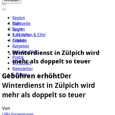
Anmelden
Region
Köln
Startseite
Sport
Region
1. FC Köln
Euskirchen & Eifel
Erleben
Zülpich
Ratgeber
Winterdienst in Zülpich wird
Aus aller Welt
Politik
mehr als doppelt so teuer
Wirtschaft
Newsletter
Gebühren erhöht
Der
E-Paper
Winterdienst in Zülpich wird
mehr als doppelt so teuer
Von
Ulla Jürgensonn