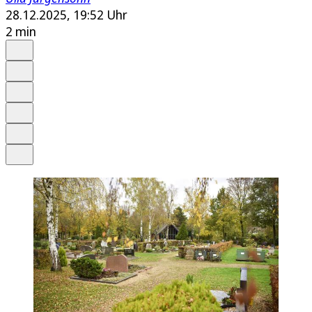
28.12.2025, 19:52 Uhr
2 min
Auf Google bevorzugen
Anhören
Schrift
Merken
Drucken
Teilen