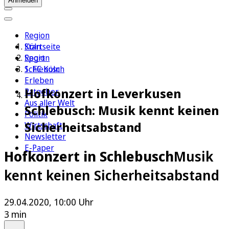
Anmelden
Region
Köln
Startseite
Sport
Region
1. FC Köln
Schlebusch
Erleben
Hofkonzert in Leverkusen
Ratgeber
Aus aller Welt
Schlebusch: Musik kennt keinen
Politik
Sicherheitsabstand
Wirtschaft
Newsletter
E-Paper
Hofkonzert in Schlebusch
Musik
kennt keinen Sicherheitsabstand
29.04.2020, 10:00 Uhr
3 min
Auf Google bevorzugen