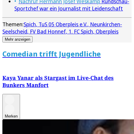
Nachruf Hermann Josef Weskamp
Rundschau-
Sportchef war ein Journalist mit Leidenschaft
Themen:
Spich
TuS 05 Oberpleis e.V.
Neunkirchen-
Seelscheid
FV Bad Honnef
1. FC Spich
Oberpleis
Mehr anzeigen
Comedian trifft Jugendliche
Kaya Yanar als Stargast im Live-Chat des
Bunkers Manfort
Merken