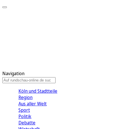
Meine KR
Meine Artikel
Meine Region
Meine Newsletter
Gewinnspiele
Mein Rundschau PLUS
Mein E-Paper
Navigation
Köln und Stadtteile
Region
Aus aller Welt
Sport
Politik
Debatte