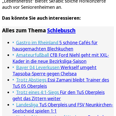
„Lebensherbst“ bietet Skrabic solche Hofkonzerte
auch vor Seniorenheimen an.
Das könnte Sie auch interessieren:
Alles zum Thema
Schlebusch
Gastro im Rheinland
5 schöne Cafés für
hausgemachten Blechkuchen
Amateurfußball
CfB Ford Niehl geht mit XXL-
Kader in die neue Bezirksliga-Saison
Bayer 04 Leverkusen
Werkself umgeht
Tapsoba-Sperre gegen Chelsea
Trotz Abstiegs
Essi Zamani bleibt Trainer des
TuS 05 Oberpleis
Trotz eines 4:1-Siegs
Für den TuS Oberpleis
geht das Zittern weiter
Landesliga
TuS Oberpleis und FSV Neunkirchen-
Seelscheid spielen 1:1