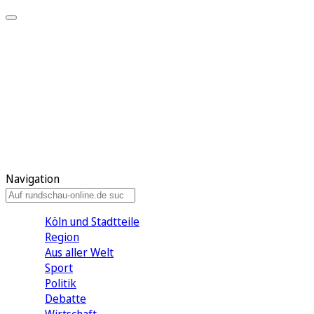
Meine KR
Meine Artikel
Meine Region
Meine Newsletter
Gewinnspiele
Mein Rundschau PLUS
Mein E-Paper
Navigation
Köln und Stadtteile
Region
Aus aller Welt
Sport
Politik
Debatte