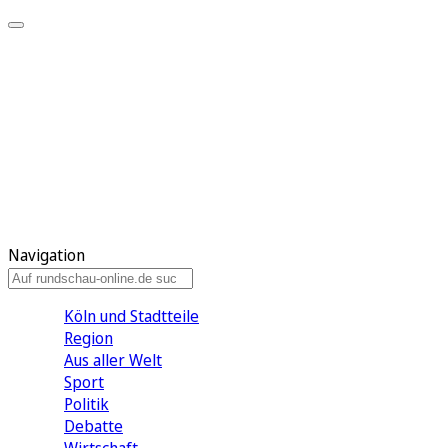
Meine KR
Meine Artikel
Meine Region
Meine Newsletter
Gewinnspiele
Mein Rundschau PLUS
Mein E-Paper
Navigation
Köln und Stadtteile
Region
Aus aller Welt
Sport
Politik
Debatte