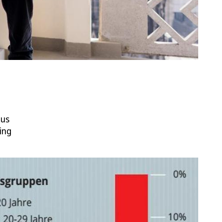
aus
ing