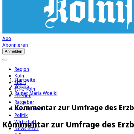
Abo
Abonnieren
Anmelden
Region
Köln
Startseite
Sport
Region
1. FC Köln
Rainer Maria Woelki
Erleben
Ratgeber
Kommentar zur Umfrage des Erzbis
Aus aller Welt
Politik
Wirtschaft
Kommentar zur Umfrage des Erz
Newsletter