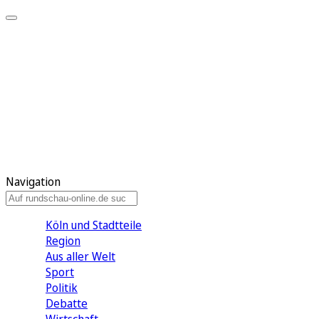
Meine KR
Meine Artikel
Meine Region
Meine Newsletter
Gewinnspiele
Mein Rundschau PLUS
Mein E-Paper
Navigation
Köln und Stadtteile
Region
Aus aller Welt
Sport
Politik
Debatte