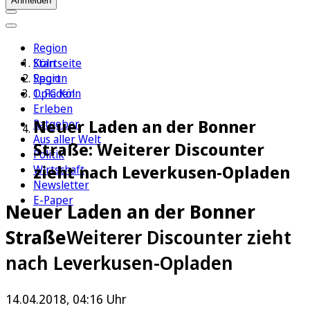
Anmelden
Region
Köln
Startseite
Sport
Region
1. FC Köln
Opladen
Erleben
Neuer Laden an der Bonner
Ratgeber
Aus aller Welt
Straße: Weiterer Discounter
Politik
zieht nach Leverkusen-Opladen
Wirtschaft
Newsletter
E-Paper
Neuer Laden an der Bonner
Straße
Weiterer Discounter zieht
nach Leverkusen-Opladen
14.04.2018, 04:16 Uhr