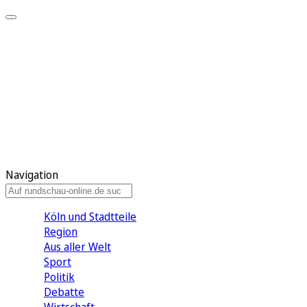
Meine KR
Meine Artikel
Meine Region
Meine Newsletter
Gewinnspiele
Mein Rundschau PLUS
Mein E-Paper
Navigation
Köln und Stadtteile
Region
Aus aller Welt
Sport
Politik
Debatte