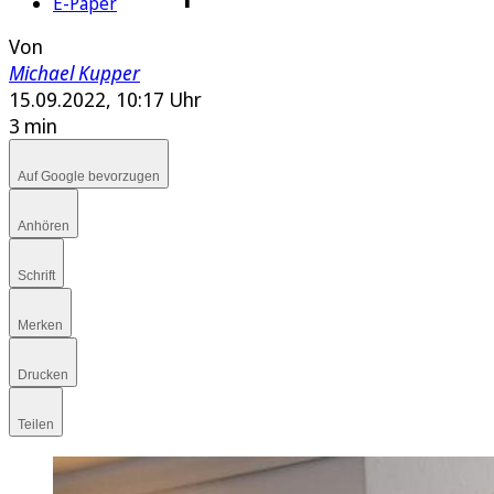
E-Paper
Von
Michael Kupper
15.09.2022, 10:17 Uhr
3 min
Auf Google bevorzugen
Anhören
Schrift
Merken
Drucken
Teilen