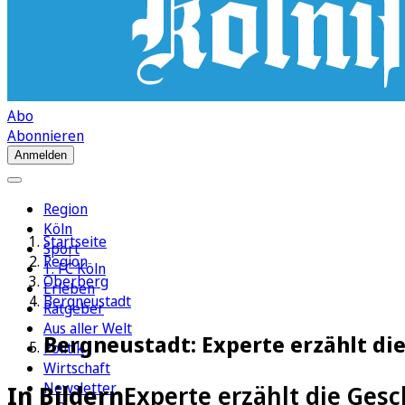
Abo
Abonnieren
Anmelden
Region
Köln
Startseite
Sport
Region
1. FC Köln
Oberberg
Erleben
Bergneustadt
Ratgeber
Aus aller Welt
Bergneustadt: Experte erzählt di
Politik
Wirtschaft
Newsletter
In Bildern
Experte erzählt die Ges