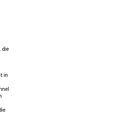
n
 die
t in
nnel
h
die