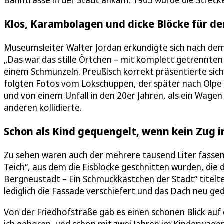
Bahntrasse in der Stadt ankam. 1903 wurde die Streck
Klos, Karambolagen und dicke Blöcke für den
Museumsleiter Walter Jordan erkundigte sich nach de
„Das war das stille Örtchen – mit komplett getrennten
einem Schmunzeln. Preußisch korrekt präsentierte sic
folgten Fotos vom Lokschuppen, der später nach Olpe 
und von einem Unfall in den 20er Jahren, als ein Wage
anderen kollidierte.
Schon als Kind gequengelt, wenn kein Zug i
Zu sehen waren auch der mehrere tausend Liter fasse
Teich“, aus dem die Eisblöcke geschnitten wurden, die 
Bergneustadt – Ein Schmuckkästchen der Stadt“ titelt
lediglich die Fassade verschiefert und das Dach neu ge
Von der Friedhofstraße gab es einen schönen Blick auf 