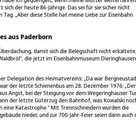
en habe ich gequengelt, wenn meine Mutter weiterfahre
 sich der heute 86-Jährige. Das sei für sie sicher nicht
Tag. „Aber diese Stelle hat meine Liebe zur Eisenbahn
ges aus Paderborn
berdachung, damit sich die Belegschaft nicht erkältete,
aldbröl“, die jetzt im Eisenbahnmuseum Dieringhausen
iner Delegation des Heimatvereins: „Da war Bergneustad
ar der letzte Schienenbus am 28. Dezember 1976: „Der
 aus Angst, bei der Steigung vor dem Wegeringhauser Tu
dann der letzte Güterzug den Bahnhof, was Kowalski noc
h eine Katastrophe.“ Mit Trennschneidern wurden die
sgebäude nieder, und zur 700-Jahr-Feier seien dann auch 