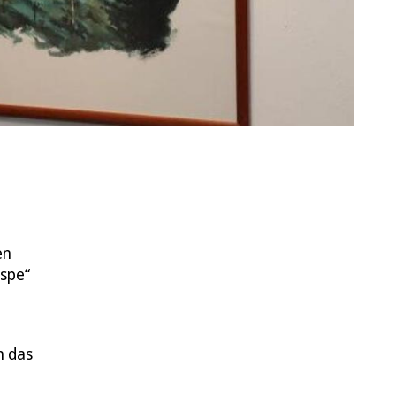
en
rspe“
n das