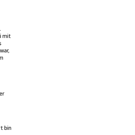
.
i mit
s
war,
em
er
t bin