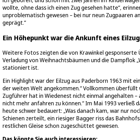
ich geboren, und schon mit zwei Jahren im Kinderwag
wollte, ohne dass ich einen Zug gesehen hatte“, erinnert
unproblematisch gewesen – bei nur neun Zugpaaren am 
geprägt.“
Ein Höhepunkt war die Ankunft eines Eilzu
Weitere Fotos zeigten die von Krawinkel gesponserte Ü
Verladung von Weihnachtsbäumen und die Dampflok „W
stationiert ist.
Ein Highlight war der Eilzug aus Paderborn 1963 mit e
der weiten Welt angekommen.“ Vollkommen überfüllt w
Zugführer hat in Wiedenest nicht einmal angehalten –
nicht mehr anfahren zu können.“ Im Mai 1993 verließ 
heute schwer bedauert: „Was danach kam, war nur noc
Schienen zerteilt, ein riesiger Bagger riss das Bahnhof
restlichen Gleise schon zugeschüttet gewesen.
Das könnte Sie auch interessieren: