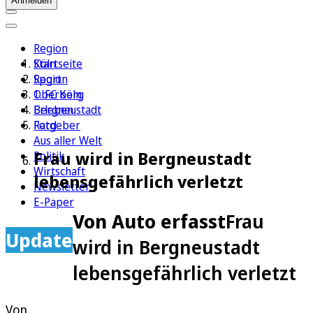
Anmelden
Region
Köln
Startseite
Sport
Region
1. FC Köln
Oberberg
Erleben
Bergneustadt
Ratgeber
Ford
Aus aller Welt
Frau wird in Bergneustadt
Politik
Wirtschaft
lebensgefährlich verletzt
Newsletter
E-Paper
Von Auto erfasst
Frau
Update
wird in Bergneustadt
lebensgefährlich verletzt
Von