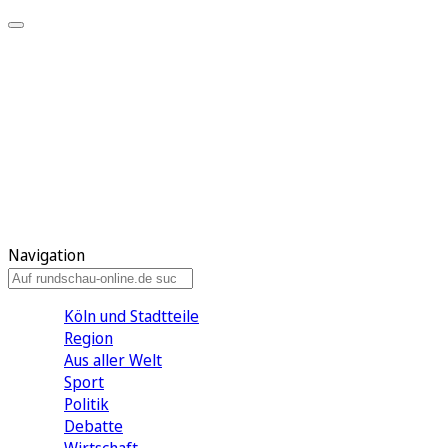
Meine KR
Meine Artikel
Meine Region
Meine Newsletter
Gewinnspiele
Mein Rundschau PLUS
Mein E-Paper
Navigation
Köln und Stadtteile
Region
Aus aller Welt
Sport
Politik
Debatte