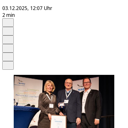
03.12.2025, 12:07 Uhr
2 min
Auf Google bevorzugen
Anhören
Schrift
Merken
Drucken
Teilen