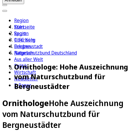
Anmelden
Region
Köln
Startseite
Sport
Region
1. FC Köln
Oberberg
Erleben
Bergneustadt
Ratgeber
Naturschutzbund Deutschland
Aus aller Welt
Ornithologe: Hohe Auszeichnung
Politik
Wirtschaft
vom Naturschutzbund für
Newsletter
Bergneustädter
E-Paper
Ornithologe
Hohe Auszeichnung
vom Naturschutzbund für
Bergneustädter