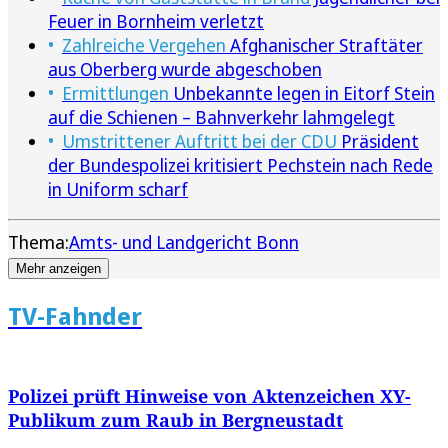
Feuer in Bornheim verletzt
Zahlreiche Vergehen
Afghanischer Straftäter
aus Oberberg wurde abgeschoben
Ermittlungen
Unbekannte legen in Eitorf Stein
auf die Schienen – Bahnverkehr lahmgelegt
Umstrittener Auftritt bei der CDU
Präsident
der Bundespolizei kritisiert Pechstein nach Rede
in Uniform scharf
Thema:
Amts- und Landgericht Bonn
Mehr anzeigen
TV-Fahnder
Polizei prüft Hinweise von Aktenzeichen XY-
Publikum zum Raub in Bergneustadt