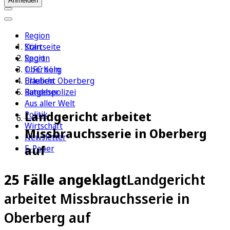
Anmelden
Region
Köln
Startseite
Sport
Region
1. FC Köln
Oberberg
Erleben
Blaulicht Oberberg
Ratgeber
Bundespolizei
Aus aller Welt
Landgericht arbeitet
Politik
Wirtschaft
Missbrauchsserie in Oberberg
Newsletter
auf
E-Paper
25 Fälle angeklagt
Landgericht
arbeitet Missbrauchsserie in
Oberberg auf