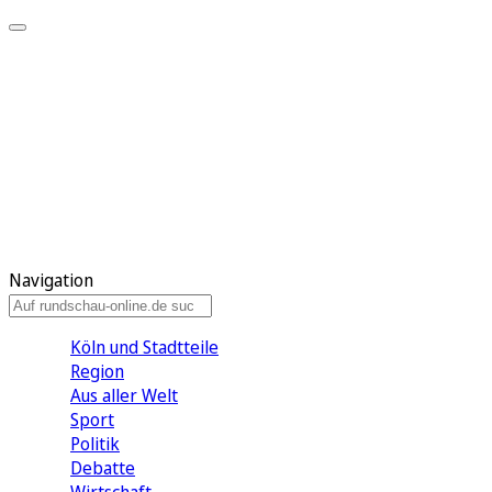
Meine KR
Meine Artikel
Meine Region
Meine Newsletter
Gewinnspiele
Mein Rundschau PLUS
Mein E-Paper
Navigation
Köln und Stadtteile
Region
Aus aller Welt
Sport
Politik
Debatte