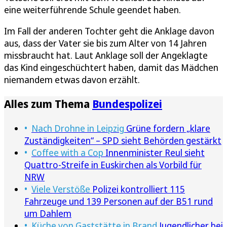
eine weiterführende Schule geendet haben.
Im Fall der anderen Tochter geht die Anklage davon
aus, dass der Vater sie bis zum Alter von 14 Jahren
missbraucht hat. Laut Anklage soll der Angeklagte
das Kind eingeschüchtert haben, damit das Mädchen
niemandem etwas davon erzählt.
Alles zum Thema
Bundespolizei
Nach Drohne in Leipzig
Grüne fordern „klare
Zuständigkeiten“ – SPD sieht Behörden gestärkt
Coffee with a Cop
Innenminister Reul sieht
Quattro-Streife in Euskirchen als Vorbild für
NRW
Viele Verstöße
Polizei kontrolliert 115
Fahrzeuge und 139 Personen auf der B51 rund
um Dahlem
Küche von Gaststätte in Brand
Jugendlicher bei